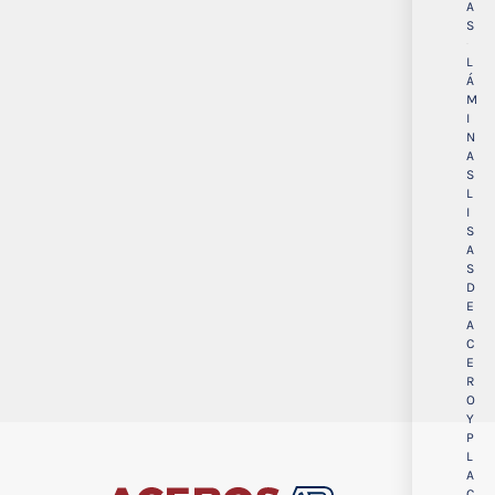
A
S
L
Á
M
I
N
A
S
L
I
S
A
S
D
E
A
C
E
R
O
Y
P
L
A
C