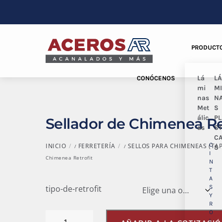
Skip
to
content
Menu
PRODUCT
Lá
L
CONÓCENOS
mi
M
nas
N
Met
S
álic
P
Sellador de Chimenea Re
as
ST
C
C
INICIO
FERRETERÍA
SELLOS PARA CHIMENEAS (TA
/
/
S
I
Chimenea Retrofit
N
T
A
S
tipo-de-retrofit
Y
R
O
Sellador
L