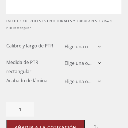
INICIO
PERFILES ESTRUCTURALES Y TUBULARES
/
/ Perfil
PTR Rectangular
Calibre y largo de PTR
Medida de PTR
rectangular
Acabado de lámina
Perfil
PTR
Rectangular
Share
AÑADIR A LA COTIZACIÓN