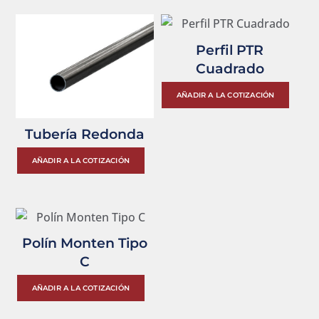
Perfil PTR
Cuadrado
Est
AÑADIR A LA COTIZACIÓN
pro
tien
Tubería Redonda
múlt
Este
AÑADIR A LA COTIZACIÓN
vari
producto
Las
tiene
opc
múltiples
se
variantes.
Polín Monten Tipo
pue
Las
C
eleg
opciones
en
Este
se
AÑADIR A LA COTIZACIÓN
la
producto
pueden