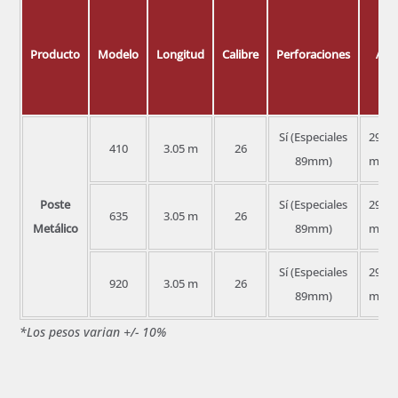
Producto
Modelo
Longitud
Calibre
Perforaciones
A
Sí (Especiales
29.7
410
3.05 m
26
89mm)
mm
Poste
Sí (Especiales
29.7
635
3.05 m
26
Metálico
89mm)
mm
Sí (Especiales
29.7
920
3.05 m
26
89mm)
mm
*Los pesos varian +/- 10%