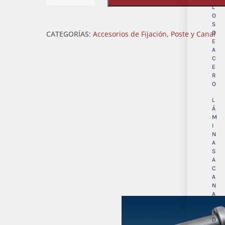
L
Lathe
O
S
cantidad
D
CATEGORÍAS:
Accesorios de Fijación
,
Poste y Canal
E
A
C
E
R
O
L
Á
M
I
N
A
S
A
C
A
N
A
L
A
D