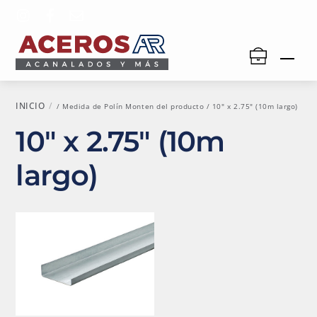
Skip
to
content
Men
INICIO
/ Medida de Polín Monten del producto / 10" x 2.75" (10m largo)
10" x 2.75" (10m
largo)