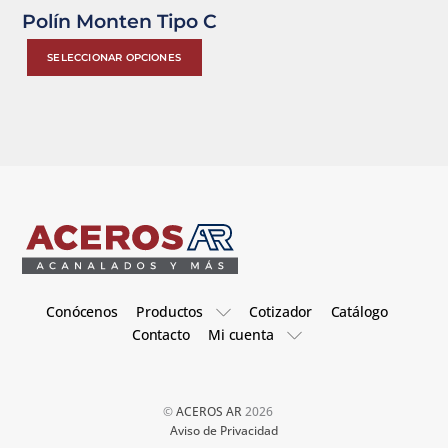
Polín Monten Tipo C
Este
SELECCIONAR OPCIONES
producto
tiene
múltiples
variantes.
Las
opciones
se
pueden
elegir
Conócenos
Productos
Cotizador
Catálogo
en
Contacto
Mi cuenta
la
página
de
©
ACEROS AR
2026
producto
Aviso de Privacidad