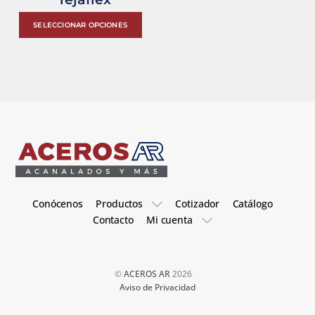
Este
SELECCIONAR OPCIONES
producto
tiene
múltiples
variantes.
Las
opciones
se
pueden
elegir
Conócenos
Productos
Cotizador
Catálogo
en
Contacto
Mi cuenta
la
página
de
©
ACEROS AR
2026
producto
Aviso de Privacidad