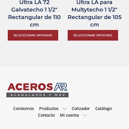
Ultra LA 72
Ultra LA para
en
la
Galvatecho 1 1/2″
Multytecho 1 1/2″
la
pág
Rectangular de 110
Rectangular de 105
página
de
cm
cm
de
pro
Este
Est
producto
SELECCIONAR OPCIONES
SELECCIONAR OPCIONES
producto
pro
tiene
tie
múltiples
múl
variantes.
var
Las
Las
opciones
opc
se
se
pueden
pu
elegir
ele
Conócenos
Productos
Cotizador
Catálogo
en
en
Contacto
Mi cuenta
la
la
página
pág