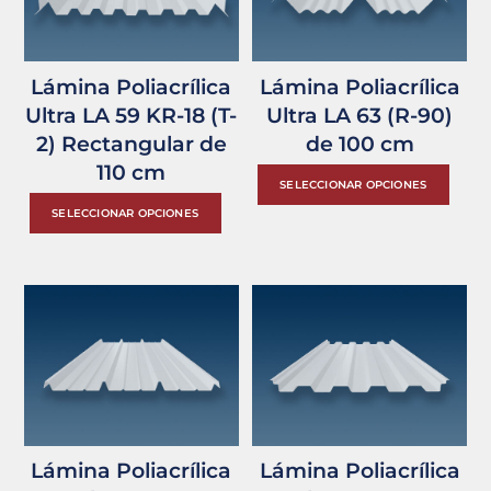
se
se
pueden
pu
Lámina Poliacrílica
Lámina Poliacrílica
elegir
ele
Ultra LA 59 KR-18 (T-
Ultra LA 63 (R-90)
en
en
2) Rectangular de
de 100 cm
la
la
110 cm
página
pág
Est
SELECCIONAR OPCIONES
Este
de
de
pro
SELECCIONAR OPCIONES
producto
producto
pro
tie
tiene
múl
múltiples
var
variantes.
Las
Las
opc
opciones
se
se
pu
pueden
ele
Lámina Poliacrílica
Lámina Poliacrílica
elegir
en