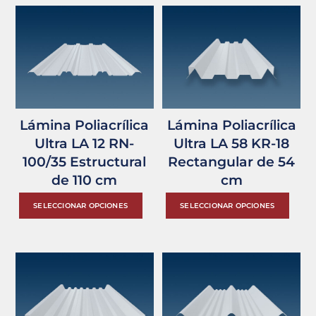
Lámina Poliacrílica
Lámina Poliacrílica
Ultra LA 12 RN-
Ultra LA 58 KR-18
100/35 Estructural
Rectangular de 54
de 110 cm
cm
Este
Est
SELECCIONAR OPCIONES
SELECCIONAR OPCIONES
producto
pro
tiene
tie
múltiples
múl
variantes.
var
Las
Las
opciones
opc