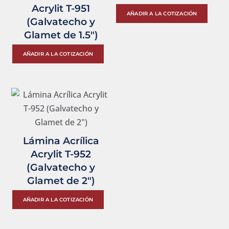
Acrylit T-951
Est
AÑADIR A LA COTIZACIÓN
(Galvatecho y
pro
Glamet de 1.5″)
tien
Este
múlt
AÑADIR A LA COTIZACIÓN
producto
vari
tiene
Las
múltiples
opc
variantes.
se
Las
pue
opciones
eleg
Lámina Acrílica
se
en
Acrylit T-952
pueden
la
(Galvatecho y
elegir
pág
Glamet de 2″)
en
de
Este
AÑADIR A LA COTIZACIÓN
la
pro
producto
página
tiene