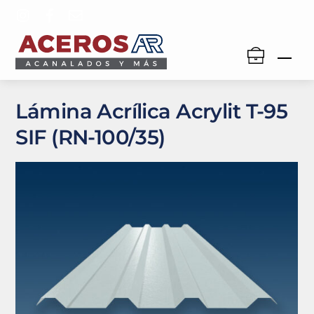
Skip
to
content
Men
Lámina Acrílica Acrylit T-95
SIF (RN-100/35)