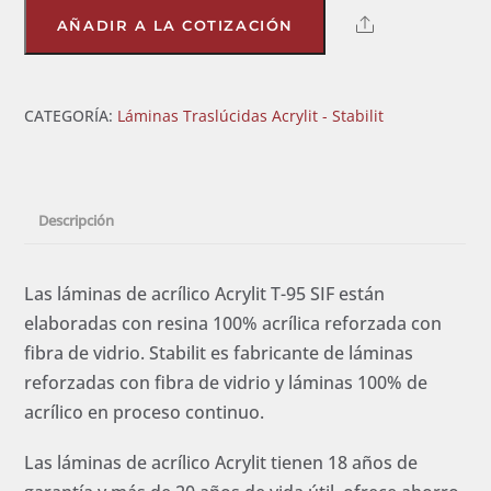
Acrylit
Share
AÑADIR A LA COTIZACIÓN
T-
95
SIF
CATEGORÍA:
Láminas Traslúcidas Acrylit - Stabilit
(RN-
100/35)
cantidad
Descripción
Las láminas de acrílico Acrylit T-95 SIF están
elaboradas con resina 100% acrílica reforzada con
fibra de vidrio. Stabilit es fabricante de láminas
reforzadas con fibra de vidrio y láminas 100% de
acrílico en proceso continuo.
Las láminas de acrílico Acrylit tienen 18 años de