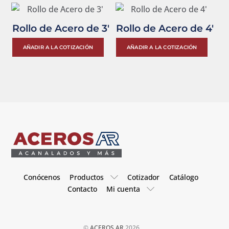
Rollo de Acero de 3′
Rollo de Acero de 4′
Este
Est
AÑADIR A LA COTIZACIÓN
AÑADIR A LA COTIZACIÓN
producto
pro
tiene
tien
múltiples
múlt
variantes.
vari
Las
Las
opciones
opc
se
se
pueden
pue
elegir
eleg
Conócenos
Productos
Cotizador
Catálogo
en
en
Contacto
Mi cuenta
la
la
página
pág
de
de
©
ACEROS AR
2026