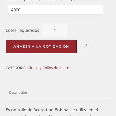
Cinta
de
Acero
Share
AÑADIR A LA COTIZACIÓN
de
2'
cantidad
CATEGORÍA:
Cintas y Rollos de Acero
Descripción
Es un rollo de Acero tipo Bobina, se utiliza en el